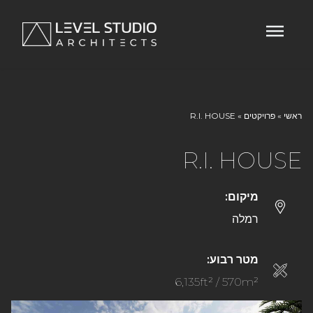
ראשי
»
פרויקטים
»
R.I. HOUSE
R.I. HOUSE
מיקום:
רמלה
מטר רבוע:
6,135ft² / 570m²