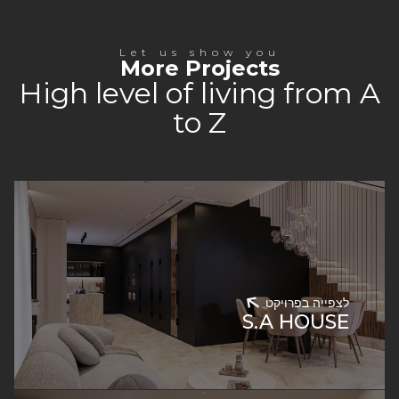
Let us show you
More Projects
High level of living from A
to Z
לצפייה בפרויקט
S.A HOUSE